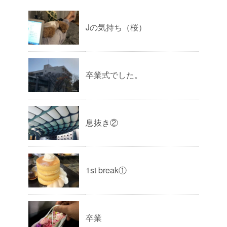
Jの気持ち（桜）
卒業式でした。
息抜き②
1st break①
卒業