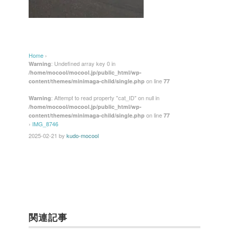
Home
›
: Undefined array key 0 in
Warning
/home/mocool/mocool.jp/public_html/wp-
on line
content/themes/minimaga-child/single.php
77
: Attempt to read property "cat_ID" on null in
Warning
/home/mocool/mocool.jp/public_html/wp-
on line
content/themes/minimaga-child/single.php
77
›
IMG_8746
2025-02-21
by
kudo-mocool
関連記事