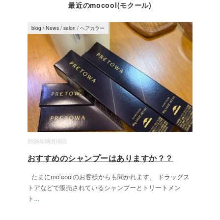
最近のmocool(モクール)
blog
/
News
/
salon
/
ヘアカラー
2026年08月05日
おすすめのシャンプーはありますか？？
たまにmo’coolのお客様からも聞かれます。 ドラッグス
トアなどで販売されているシャンプーとトリートメン
ト
...