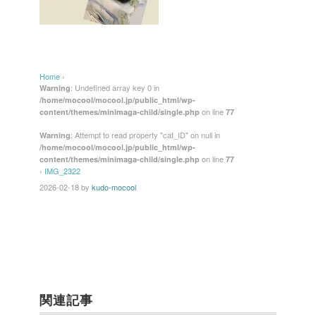
Home
›
: Undefined array key 0 in
Warning
/home/mocool/mocool.jp/public_html/wp-
on line
content/themes/minimaga-child/single.php
77
: Attempt to read property "cat_ID" on null in
Warning
/home/mocool/mocool.jp/public_html/wp-
on line
content/themes/minimaga-child/single.php
77
›
IMG_2322
2026-02-18
by
kudo-mocool
関連記事