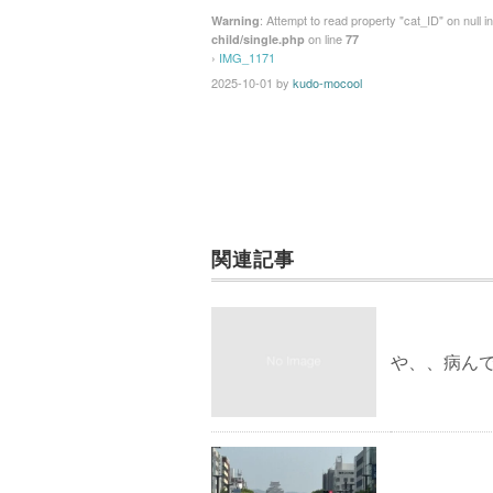
: Attempt to read property "cat_ID" on null i
Warning
on line
child/single.php
77
›
IMG_1171
2025-10-01
by
kudo-mocool
関連記事
や、、病ん