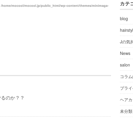
カテ
n
/home/mocool/mocool.jp/public_html/wp-content/themes/minimaga-
blog
hairsty
Jの気
News
salon
コラム
プライ
でるのか？？
ヘアカ
未分類