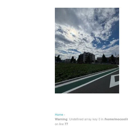
Home
›
: Undefined array key 0 in
Warning
/home/mocool/m
on line
77