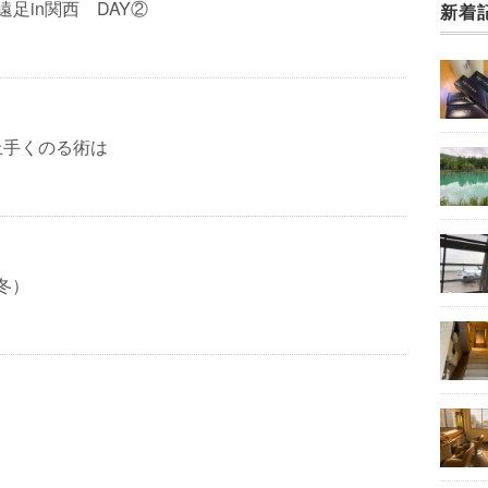
遠足in関西 DAY②
新着
上手くのる術は
冬）