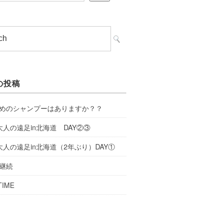
の投稿
めのシャンプーはありますか？？
大人の遠足in北海道 DAY②③
大人の遠足in北海道（2年ぶり）DAY①
継続
TIME