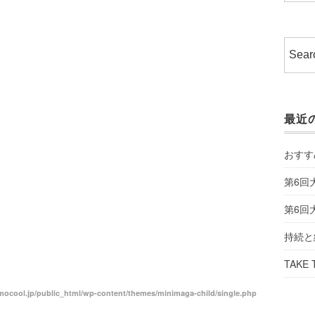
最近
おすす
第6回
第6回
持続と
TAKE 
ocool.jp/public_html/wp-content/themes/minimaga-child/single.php