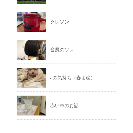
クレソン
台風のソレ
Jの気持ち（春よ恋）
赤い車のお話