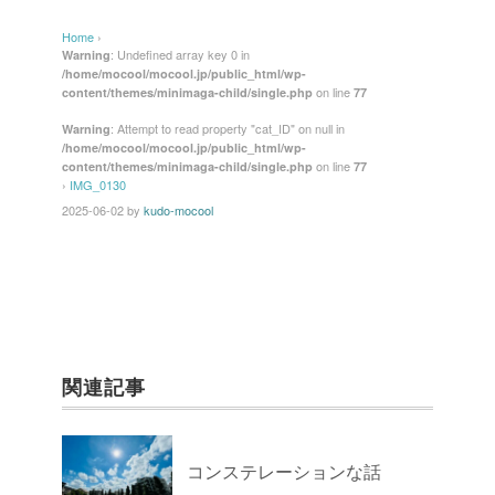
Home
›
: Undefined array key 0 in
Warning
/home/mocool/mocool.jp/public_html/wp-
on line
content/themes/minimaga-child/single.php
77
: Attempt to read property "cat_ID" on null in
Warning
/home/mocool/mocool.jp/public_html/wp-
on line
content/themes/minimaga-child/single.php
77
›
IMG_0130
2025-06-02
by
kudo-mocool
関連記事
コンステレーションな話