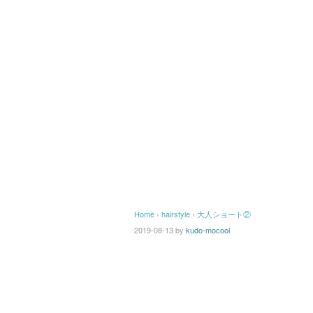
Home
›
hairstyle
›
大人ショート②
2019-08-13
by
kudo-mocool