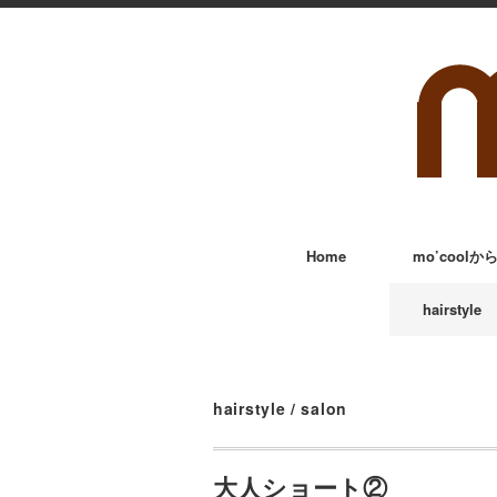
Home
mo’cool
hairstyle
hairstyle
/
salon
大人ショート②