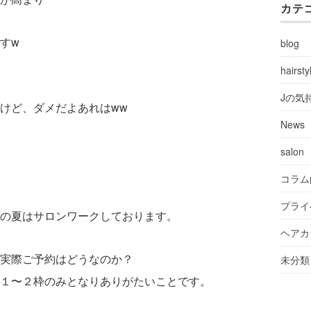
カテ
すw
blog
hairsty
Jの気
けど、ダメだよあれはww
News
salon
コラム
プライ
の夏はサロンワークしております。
ヘアカ
実際ご予約はどうなのか？
未分類
１〜２枠のみとなりありがたいことです。