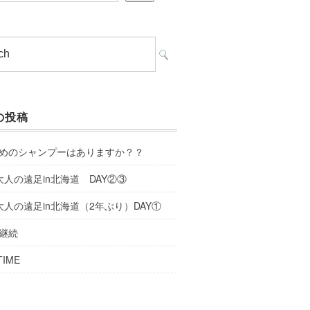
の投稿
めのシャンプーはありますか？？
大人の遠足in北海道 DAY②③
大人の遠足in北海道（2年ぶり）DAY①
継続
TIME