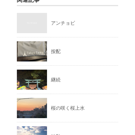
アンチョビ
按配
継続
桜の咲く桜上水