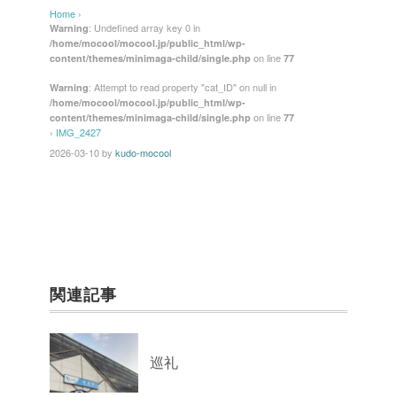
Home
›
: Undefined array key 0 in
Warning
/home/mocool/mocool.jp/public_html/wp-
on line
content/themes/minimaga-child/single.php
77
: Attempt to read property "cat_ID" on null in
Warning
/home/mocool/mocool.jp/public_html/wp-
on line
content/themes/minimaga-child/single.php
77
›
IMG_2427
2026-03-10
by
kudo-mocool
関連記事
巡礼