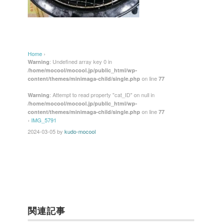
Home
›
: Undefined array key 0 in
Warning
/home/mocool/mocool.jp/public_html/wp-
on line
content/themes/minimaga-child/single.php
77
: Attempt to read property "cat_ID" on null in
Warning
/home/mocool/mocool.jp/public_html/wp-
on line
content/themes/minimaga-child/single.php
77
›
IMG_5791
2024-03-05
by
kudo-mocool
関連記事