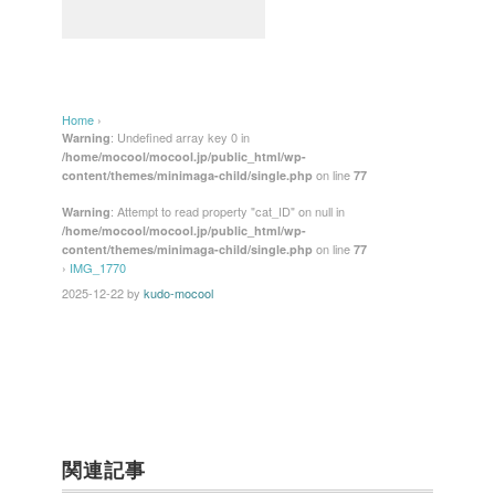
Home
›
: Undefined array key 0 in
Warning
/home/mocool/mocool.jp/public_html/wp-
on line
content/themes/minimaga-child/single.php
77
: Attempt to read property "cat_ID" on null in
Warning
/home/mocool/mocool.jp/public_html/wp-
on line
content/themes/minimaga-child/single.php
77
›
IMG_1770
2025-12-22
by
kudo-mocool
関連記事