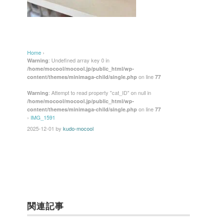
Home
›
: Undefined array key 0 in
Warning
/home/mocool/mocool.jp/public_html/wp-
on line
content/themes/minimaga-child/single.php
77
: Attempt to read property "cat_ID" on null in
Warning
/home/mocool/mocool.jp/public_html/wp-
on line
content/themes/minimaga-child/single.php
77
›
IMG_1591
2025-12-01
by
kudo-mocool
関連記事