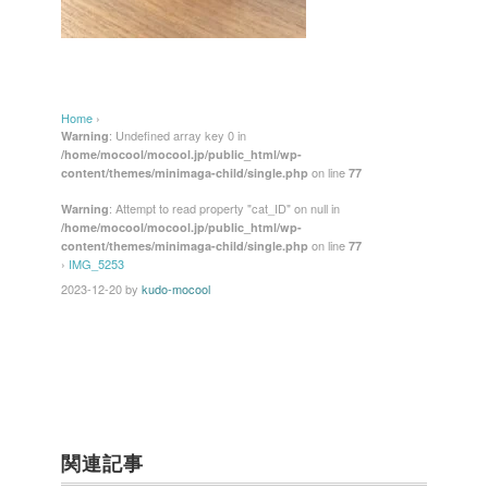
Home
›
: Undefined array key 0 in
Warning
/home/mocool/mocool.jp/public_html/wp-
on line
content/themes/minimaga-child/single.php
77
: Attempt to read property "cat_ID" on null in
Warning
/home/mocool/mocool.jp/public_html/wp-
on line
content/themes/minimaga-child/single.php
77
›
IMG_5253
2023-12-20
by
kudo-mocool
関連記事