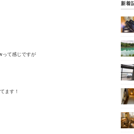
新着
wって感じですが
てます！