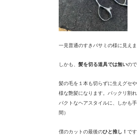
一見普通のすきバサミの様に見えま
しかも、
髪を切る道具では無い
ので
髪の毛を１本も切らずに生えグセや
様な艶髪になります。パックリ割れ
パクトなヘアスタイルに、しかも手
間）
僕のカットの最後の
ひと推し！
です