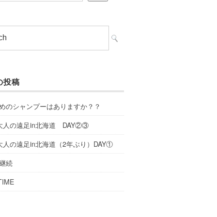
の投稿
めのシャンプーはありますか？？
大人の遠足in北海道 DAY②③
大人の遠足in北海道（2年ぶり）DAY①
継続
TIME