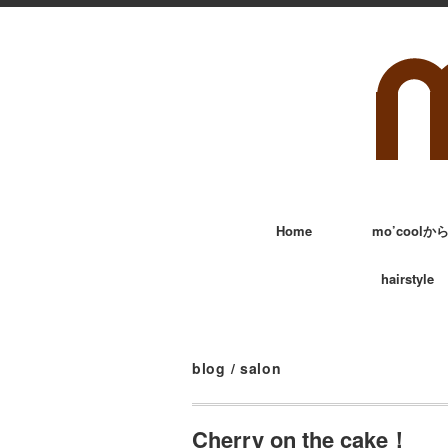
Home
mo’cool
hairstyle
blog
/
salon
Cherry on the cake！