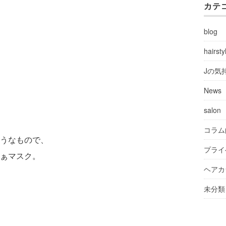
カテ
blog
hairsty
Jの気
News
salon
コラム
うなもので、
プライ
ぁマスク。
ヘアカ
未分類