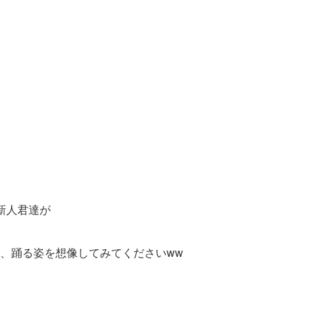
新人君達が
、踊る姿を想像してみてくださいww