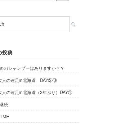
の投稿
めのシャンプーはありますか？？
大人の遠足in北海道 DAY②③
大人の遠足in北海道（2年ぶり）DAY①
継続
TIME