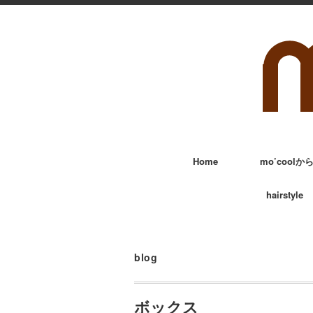
Home
mo’cool
hairstyle
blog
ボックス