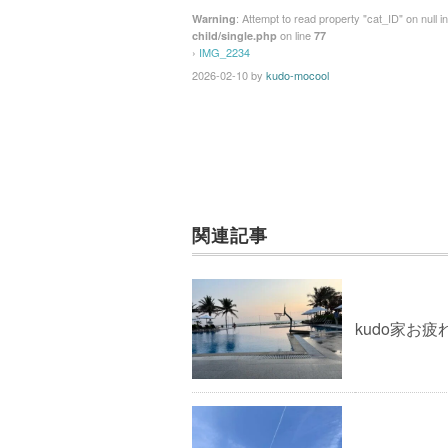
: Attempt to read property "cat_ID" on null i
Warning
on line
child/single.php
77
›
IMG_2234
2026-02-10
by
kudo-mocool
関連記事
kudo家お