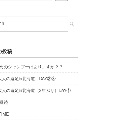
の投稿
めのシャンプーはありますか？？
大人の遠足in北海道 DAY②③
大人の遠足in北海道（2年ぶり）DAY①
継続
TIME