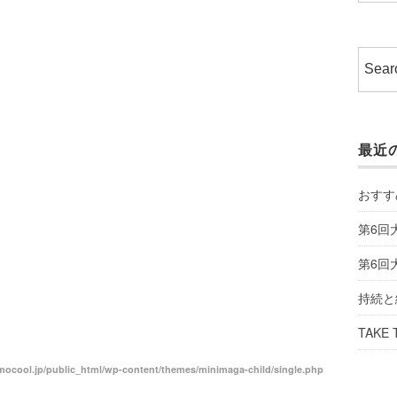
最近
おすす
第6回
第6回
持続と
TAKE 
ocool.jp/public_html/wp-content/themes/minimaga-child/single.php