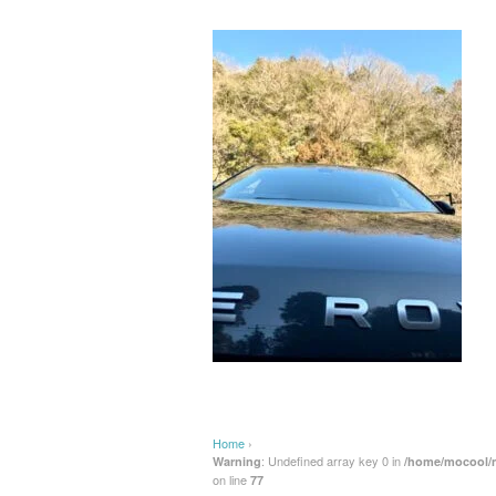
Home
›
: Undefined array key 0 in
Warning
/home/mocool/m
on line
77