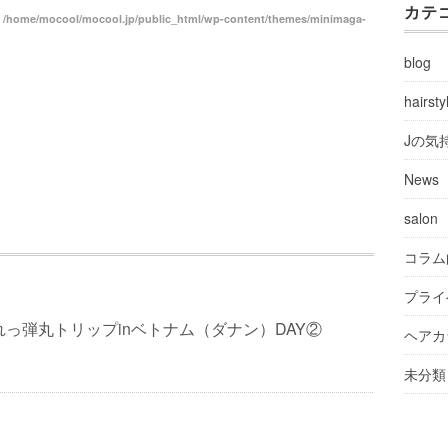
カテ
n
/home/mocool/mocool.jp/public_html/wp-content/themes/minimaga-
blog
hairsty
Jの気
News
salon
コラム
プライ
疲れっ弾丸トリップinベトナム（ダナン）DAY②
ヘアカ
未分類