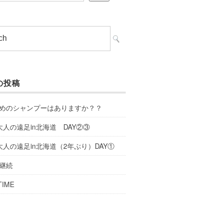
の投稿
めのシャンプーはありますか？？
大人の遠足in北海道 DAY②③
大人の遠足in北海道（2年ぶり）DAY①
継続
TIME