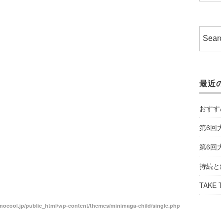
最近
おすす
第6回
第6回
持続と
TAKE 
ocool.jp/public_html/wp-content/themes/minimaga-child/single.php