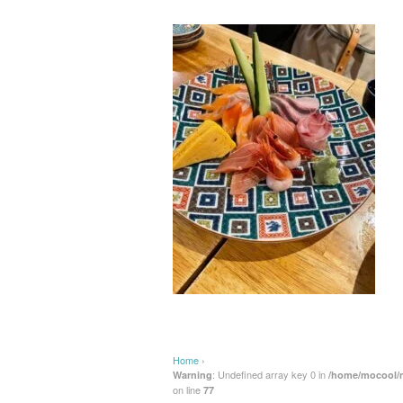
Home
›
: Undefined array key 0 in
Warning
/home/mocool/m
on line
77