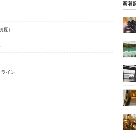
新着
初夏）
に
チライン