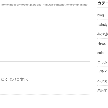
カテ
n
/home/mocool/mocool.jp/public_html/wp-content/themes/minimaga-
blog
hairsty
Jの気
News
salon
コラム
プライ
えゆくタバコ文化
ヘアカ
未分類