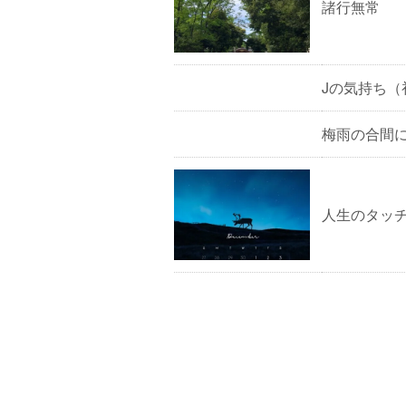
諸行無常
Jの気持ち（
梅雨の合間
人生のタッ