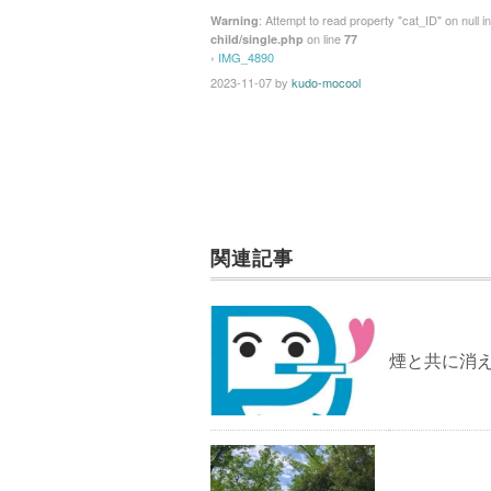
: Attempt to read property "cat_ID" on null i
Warning
on line
child/single.php
77
›
IMG_4890
2023-11-07
by
kudo-mocool
関連記事
煙と共に消