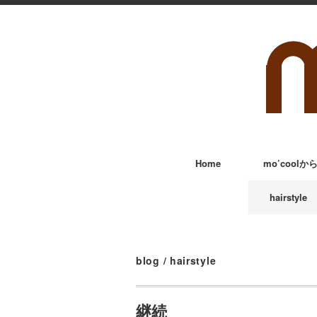
Home
mo’cool
hairstyle
blog
/
hairstyle
継続