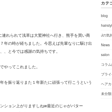
カテ
blog
hairsty
先輩に連れられて浅草は大鷲神社へ行き、熊手を買い商
Jの気
７年の時が経ちました。今思えば先輩なりに駆け出
News
、、と今では感謝の気持ちです。
salon
コラム
でやってこれました。
プライ
年を振り返りまた１年新たに頑張って行こうという
ヘアカ
未分類
ンション上がりますしねw最近のじゃがバター