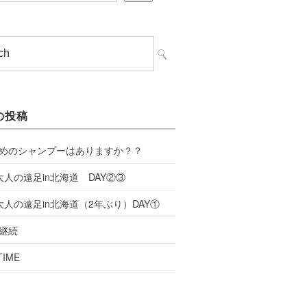
の投稿
めのシャンプーはありますか？？
大人の遠足in北海道 DAY②③
大人の遠足in北海道（2年ぶり）DAY①
継続
TIME