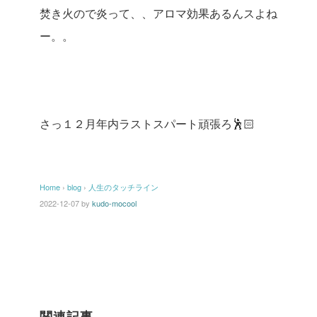
焚き火ので炎って、、アロマ効果あるんスよね
ー。。
さっ１２月年内ラストスパート頑張ろ🕺🏻
Home
›
blog
›
人生のタッチライン
2022-12-07
by
kudo-mocool
関連記事