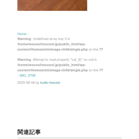
Home
›
: Undefined array key 0 in
Warning
/home/mocool/mocool.jp/public_html/wp-
on line
content/themes/minimaga-child/single.php
77
: Attempt to read property "cat_ID" on null in
Warning
/home/mocool/mocool.jp/public_html/wp-
on line
content/themes/minimaga-child/single.php
77
›
IMG_0708
2025-08-06
by
kudo-mocool
関連記事