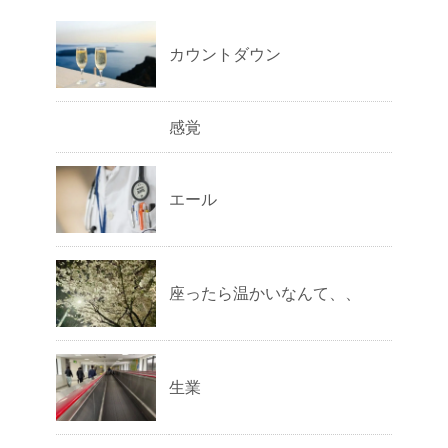
カウントダウン
感覚
エール
座ったら温かいなんて、、
生業