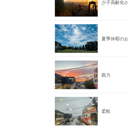
少子高齢化
夏季休暇の
親力
柔軟