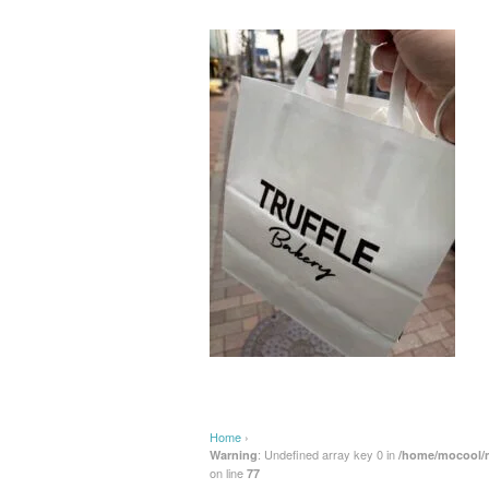
Home
›
: Undefined array key 0 in
Warning
/home/mocool/m
on line
77