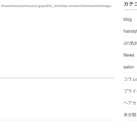
カテ
n
/home/mocool/mocool.jp/public_html/wp-content/themes/minimaga-
blog
hairsty
Jの気
News
salon
コラム
プライ
ヘアカ
未分類