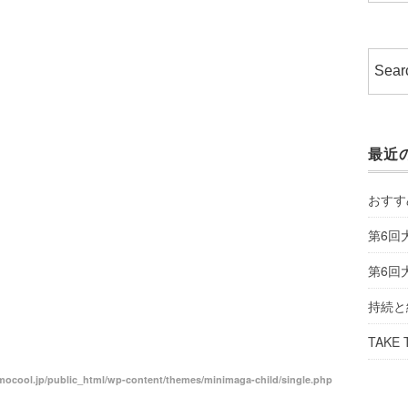
最近
おすす
第6回
第6回
持続と
TAKE 
ocool.jp/public_html/wp-content/themes/minimaga-child/single.php