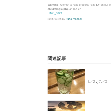
: Attempt to read property "cat_ID" on null i
Warning
on line
child/single.php
77
›
IMG_9029
2025-03-25
by
kudo-mocool
関連記事
レスポンス