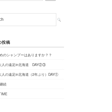
の投稿
めのシャンプーはありますか？？
大人の遠足in北海道 DAY②③
大人の遠足in北海道（2年ぶり）DAY①
継続
TIME