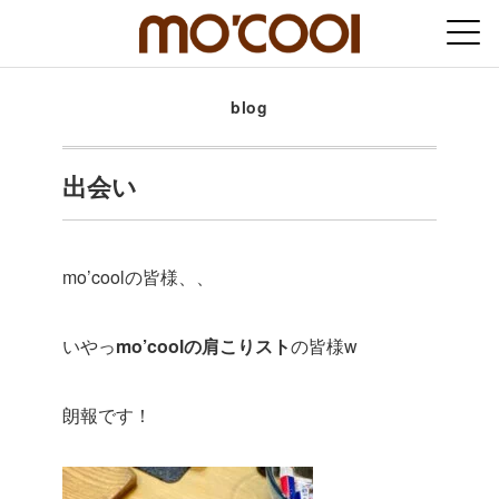
blog
出会い
mo’coolの皆様、、
いやっ
mo’coolの肩こりスト
の皆様w
朗報です！