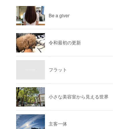
Be a giver
令和最初の更新
フラット
小さな美容室から見える世界
主客一体