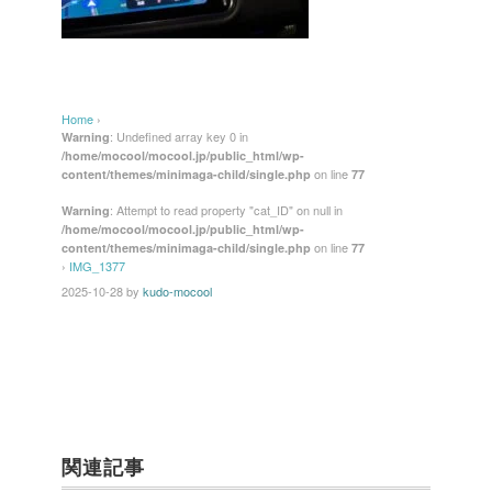
Home
›
: Undefined array key 0 in
Warning
/home/mocool/mocool.jp/public_html/wp-
on line
content/themes/minimaga-child/single.php
77
: Attempt to read property "cat_ID" on null in
Warning
/home/mocool/mocool.jp/public_html/wp-
on line
content/themes/minimaga-child/single.php
77
›
IMG_1377
2025-10-28
by
kudo-mocool
関連記事