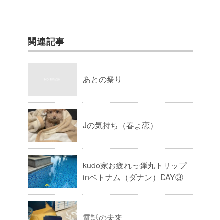
関連記事
あとの祭り
Jの気持ち（春よ恋）
kudo家お疲れっ弾丸トリップ
inベトナム（ダナン）DAY③
電話の未来