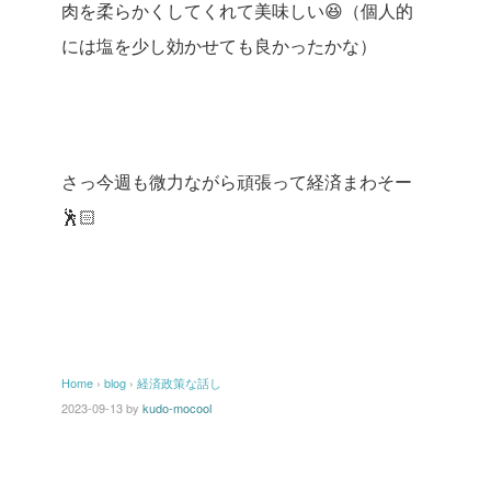
肉を柔らかくしてくれて美味しい😆（個人的
には塩を少し効かせても良かったかな）
さっ今週も微力ながら頑張って経済まわそー
🕺🏻
Home
›
blog
›
経済政策な話し
2023-09-13
by
kudo-mocool