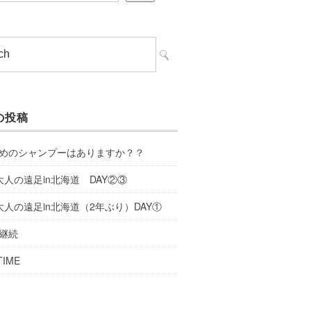
の投稿
めのシャンプーはありますか？？
大人の遠足in北海道 DAY②③
大人の遠足in北海道（2年ぶり）DAY①
継続
TIME