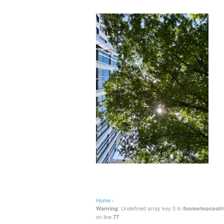
Home
›
: Undefined array key 0 in
Warning
/home/mocool/m
on line
77