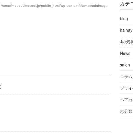
カテ
n
/home/mocool/mocool.jp/public_html/wp-content/themes/minimaga-
blog
hairsty
Jの気
News
salon
コラム
て
プライ
ヘアカ
未分類