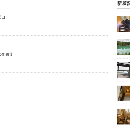
新着
ポロ
oment
。