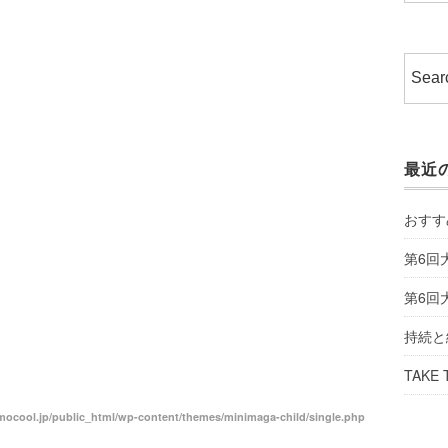
最近
おすす
第6回
第6回
持続と
TAKE 
ocool.jp/public_html/wp-content/themes/minimaga-child/single.php