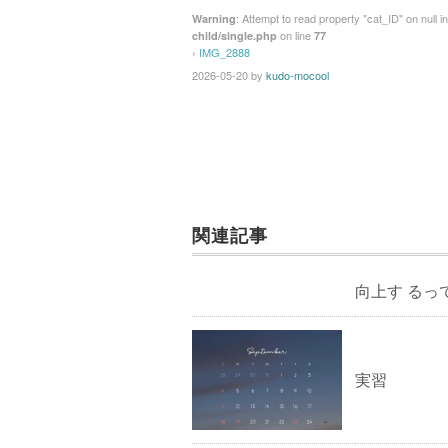
: Attempt to read property "cat_ID" on null i
Warning
on line
child/single.php
77
›
IMG_2888
2026-05-20
by
kudo-mocool
関連記事
向上す るっ
実習