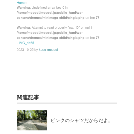
Home
›
: Undefined array key 0 in
Warning
/home/mocool/mocool.jp/public_html/wp-
on line
content/themes/minimaga-child/single.php
77
: Attempt to read property "cat_ID" on null in
Warning
/home/mocool/mocool.jp/public_html/wp-
on line
content/themes/minimaga-child/single.php
77
›
IMG_4465
2023-10-25
by
kudo-mocool
関連記事
ピンクのシャツだからだよ。