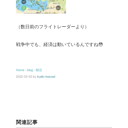
（数日前のフライトレーダーより）
戦争中でも、経済は動いているんですね😳
Home
›
blog
›
朝活
2022-03-02
by
kudo-mocool
関連記事