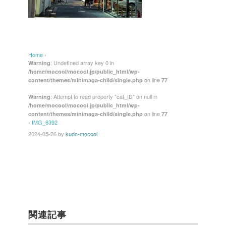
Home
›
: Undefined array key 0 in
Warning
/home/mocool/mocool.jp/public_html/wp-
on line
content/themes/minimaga-child/single.php
77
: Attempt to read property "cat_ID" on null in
Warning
/home/mocool/mocool.jp/public_html/wp-
on line
content/themes/minimaga-child/single.php
77
›
IMG_6392
2024-05-26
by
kudo-mocool
関連記事