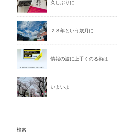
久しぶりに
２８年という歳月に
情報の波に上手くのる術は
いよいよ
検索