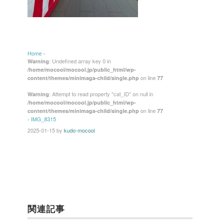
Home
›
: Undefined array key 0 in
Warning
/home/mocool/mocool.jp/public_html/wp-
on line
content/themes/minimaga-child/single.php
77
: Attempt to read property "cat_ID" on null in
Warning
/home/mocool/mocool.jp/public_html/wp-
on line
content/themes/minimaga-child/single.php
77
›
IMG_8315
2025-01-15
by
kudo-mocool
関連記事