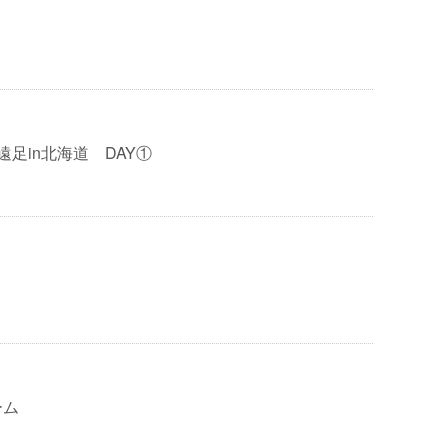
遠足in北海道 DAY①
ーム