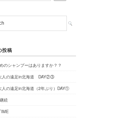
の投稿
めのシャンプーはありますか？？
大人の遠足in北海道 DAY②③
大人の遠足in北海道（2年ぶり）DAY①
継続
TIME