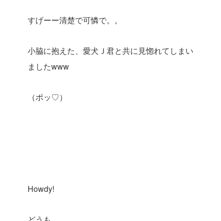
すげーー清楚で可憐で。。
小脇に抱えた、愛犬Ｊ君と共に見惚れてしまい
ましたwww
（ポッ♡）
Howdy!
どうも。