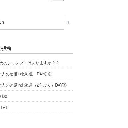
の投稿
めのシャンプーはありますか？？
大人の遠足in北海道 DAY②③
大人の遠足in北海道（2年ぶり）DAY①
継続
TIME