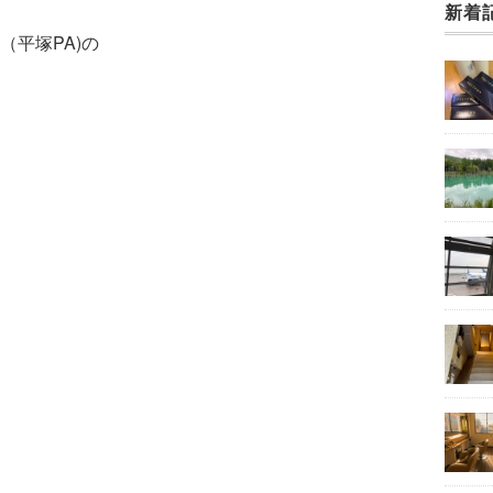
新着
平塚PA)の