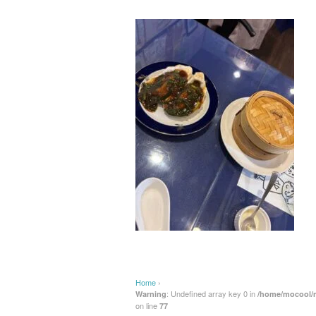
Home
›
: Undefined array key 0 in
Warning
/home/mocool/m
on line
77