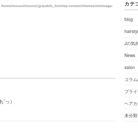
カテ
n
/home/mocool/mocool.jp/public_html/wp-content/themes/minimaga-
blog
hairsty
Jの気
News
salon
コラム
プライ
あ¨っ）
ヘアカ
未分類