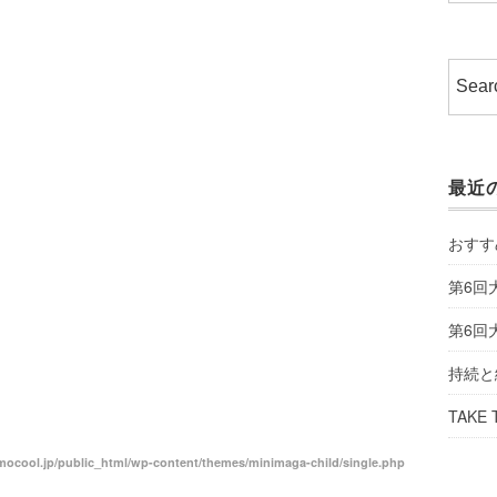
最近
おすす
第6回
第6回
持続と
TAKE 
ocool.jp/public_html/wp-content/themes/minimaga-child/single.php