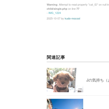
: Attempt to read property "cat_ID" on null i
Warning
on line
child/single.php
77
›
IMG_1224
2025-10-07
by
kudo-mocool
関連記事
Jの気持ち（