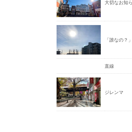
大切なお知
「誰なの？
直線
ジレンマ