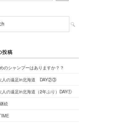
の投稿
めのシャンプーはありますか？？
大人の遠足in北海道 DAY②③
大人の遠足in北海道（2年ぶり）DAY①
継続
TIME