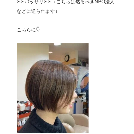
✂︎✂︎バッサリ✂︎✂︎（こちらは然るべきNPO法人
などに送られます）
こちらに👇