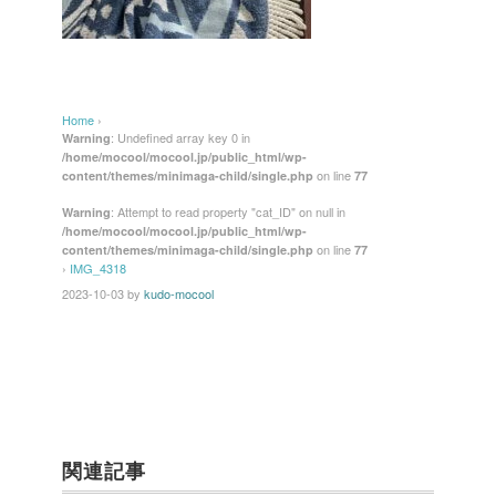
Home
›
: Undefined array key 0 in
Warning
/home/mocool/mocool.jp/public_html/wp-
on line
content/themes/minimaga-child/single.php
77
: Attempt to read property "cat_ID" on null in
Warning
/home/mocool/mocool.jp/public_html/wp-
on line
content/themes/minimaga-child/single.php
77
›
IMG_4318
2023-10-03
by
kudo-mocool
関連記事