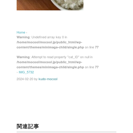
Home
›
: Undefined array key 0 in
Warning
/home/mocool/mocool.jp/public_html/wp-
on line
content/themes/minimaga-child/single.php
77
: Attempt to read property "cat_ID" on null in
Warning
/home/mocool/mocool.jp/public_html/wp-
on line
content/themes/minimaga-child/single.php
77
›
IMG_5732
2024-02-20
by
kudo-mocool
関連記事