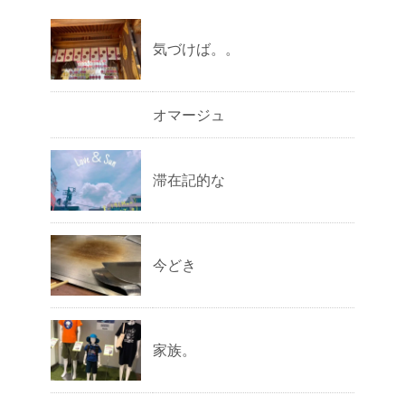
気づけば。。
オマージュ
滞在記的な
今どき
家族。