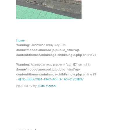
Home
›
: Undefined array key 0 in
Warning
/home/mocool/mocool.jp/public_html/wp-
on line
content/themes/minimaga-child/single.php
77
: Attempt to read property "cat_ID" on null in
Warning
/home/mocool/mocool.jp/public_html/wp-
on line
content/themes/minimaga-child/single.php
77
›
6F35E8DB-C981-434C-ACFD-1A3701703B37
2023-03-17
by
kudo-mocool