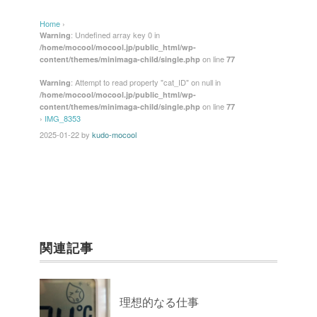
Home
›
: Undefined array key 0 in
Warning
/home/mocool/mocool.jp/public_html/wp-
on line
content/themes/minimaga-child/single.php
77
: Attempt to read property "cat_ID" on null in
Warning
/home/mocool/mocool.jp/public_html/wp-
on line
content/themes/minimaga-child/single.php
77
›
IMG_8353
2025-01-22
by
kudo-mocool
関連記事
理想的なる仕事