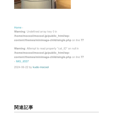
Home
›
: Undefined array key 0 in
Warning
/home/mocool/mocool.jp/public_html/wp-
on line
content/themes/minimaga-child/single.php
77
: Attempt to read property "cat_ID" on null in
Warning
/home/mocool/mocool.jp/public_html/wp-
on line
content/themes/minimaga-child/single.php
77
›
IMG_6537
2024-06-22
by
kudo-mocool
関連記事