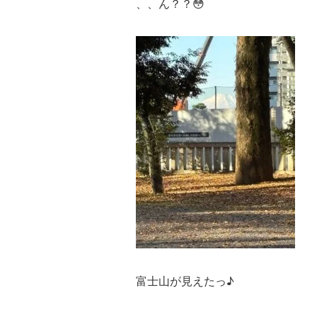
、、ん？？😳
富士山が見えたっ♪