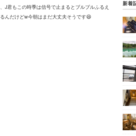
新着
、J君もこの時季は信号で止まるとブルブルふるえ
るんだけどw今朝はまだ大丈夫そうです😆