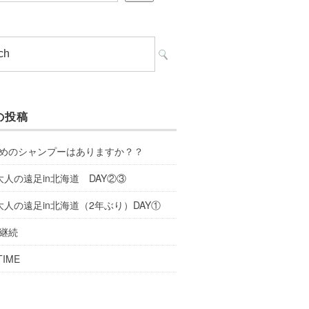
の投稿
めのシャンプーはありますか？？
大人の遠足in北海道 DAY②③
大人の遠足in北海道（2年ぶり）DAY①
継続
TIME