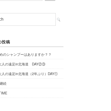
の投稿
めのシャンプーはありますか？？
大人の遠足in北海道 DAY②③
大人の遠足in北海道（2年ぶり）DAY①
継続
TIME