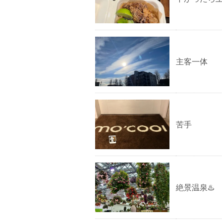
主客一体
苦手
絶景温泉♨️