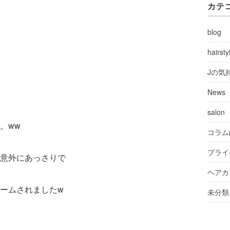
カテ
blog
hairsty
Jの気
News
salon
。ww
コラム
プライ
意外にあっさりで
ヘアカ
ームされましたw
未分類