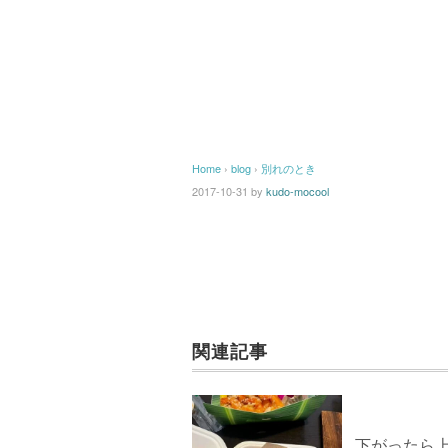
Home
›
blog
›
別れのとき
2017-10-31
by
kudo-mocool
関連記事
下がったら