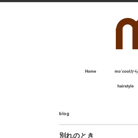
Home
mo’cool
hairstyle
blog
別れのとき