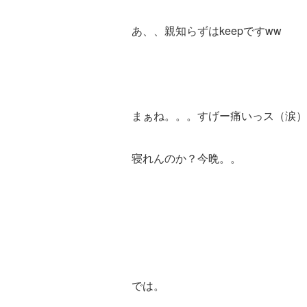
あ、、親知らずはkeepですww
まぁね。。。すげー痛いっス（涙）
寝れんのか？今晩。。
では。