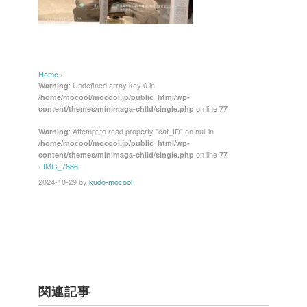
Home
›
: Undefined array key 0 in
Warning
/home/mocool/mocool.jp/public_html/wp-
on line
content/themes/minimaga-child/single.php
77
: Attempt to read property "cat_ID" on null in
Warning
/home/mocool/mocool.jp/public_html/wp-
on line
content/themes/minimaga-child/single.php
77
›
IMG_7686
2024-10-29
by
kudo-mocool
関連記事