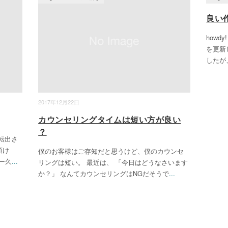
2017年
良い
how
を更新
したが
2017年12月22日
カウンセリングタイムは短い方が良い
？
転出さ
頂け
僕のお客様はご存知だと思うけど、僕のカウンセ
ー久
...
リングは短い。 最近は、 「今日はどうなさいます
か？」 なんてカウンセリングはNGだそうで
...