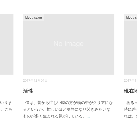
blog
/
salon
blog
/
s
2017年12月04日
2017年
活性
現在
いりま
僕は、昔から忙しい時の方が頭の中がクリアにな
ある日
中、こち
るというか、忙しいほど冷静になり閃きみたいな
時に差
ものが多く生まれる気がしている。
...
れは、