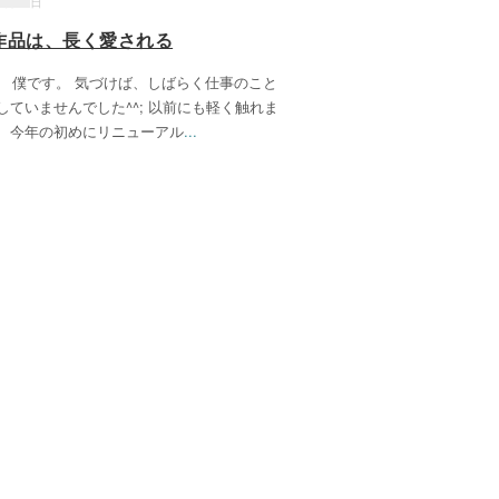
12月14日
作品は、長く愛される
dy! 僕です。 気づけば、しばらく仕事のこと
していませんでした^^; 以前にも軽く触れま
、今年の初めにリニューアル
...