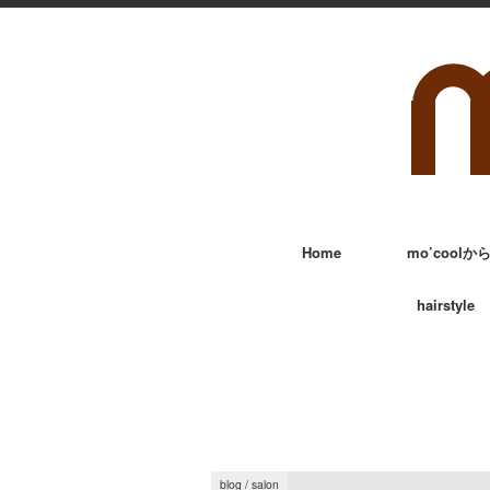
Home
mo’cool
hairstyle
blog
/
salon