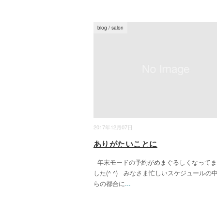
blog
/
salon
2017年12月07日
ありがたいことに
年末モードの予約がめまぐるしくなってま
した(^ ^) みなさま忙しいスケジュールの
らの都合に
...