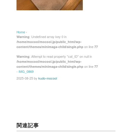
Home
›
: Undefined array key 0 in
Warning
/home/mocool/mocool.jp/public_html/wp-
on line
content/themes/minimaga-child/single.php
77
: Attempt to read property "cat_ID" on null in
Warning
/home/mocool/mocool.jp/public_html/wp-
on line
content/themes/minimaga-child/single.php
77
›
IMG_0869
2025-08-25
by
kudo-mocool
関連記事