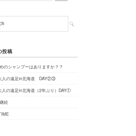
の投稿
めのシャンプーはありますか？？
大人の遠足in北海道 DAY②③
大人の遠足in北海道（2年ぶり）DAY①
継続
TIME