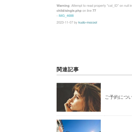
: Attempt to read property "cat_ID" on null i
Warning
on line
child/single.php
77
›
IMG_4688
2023-11-07
by
kudo-mocool
関連記事
ご予約につ