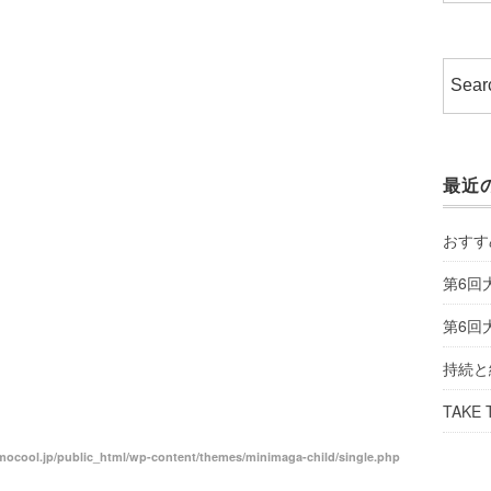
最近
おすす
第6回
第6回
持続と
TAKE 
ocool.jp/public_html/wp-content/themes/minimaga-child/single.php