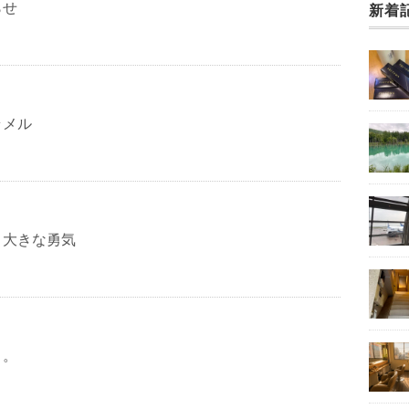
らせ
新着
ラメル
、大きな勇気
。。