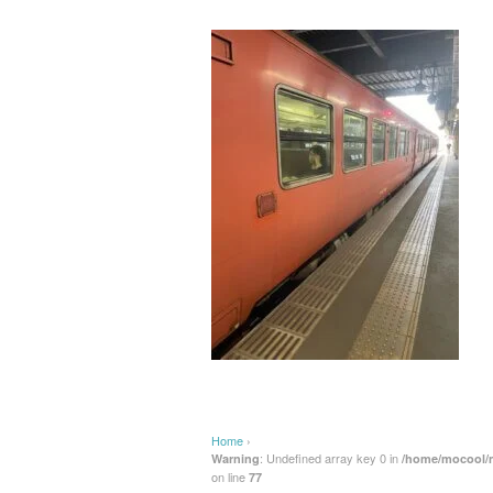
Home
›
: Undefined array key 0 in
Warning
/home/mocool/m
on line
77