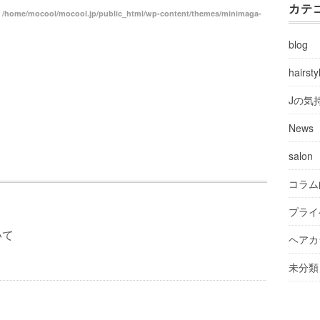
カテ
n
/home/mocool/mocool.jp/public_html/wp-content/themes/minimaga-
blog
hairsty
Jの気
News
salon
コラム
プライ
いて
ヘアカ
未分類