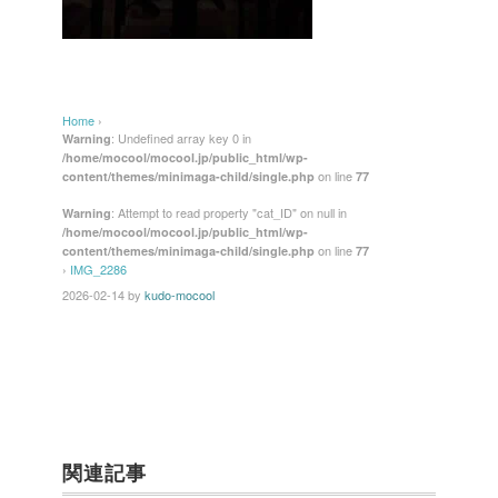
Home
›
: Undefined array key 0 in
Warning
/home/mocool/mocool.jp/public_html/wp-
on line
content/themes/minimaga-child/single.php
77
: Attempt to read property "cat_ID" on null in
Warning
/home/mocool/mocool.jp/public_html/wp-
on line
content/themes/minimaga-child/single.php
77
›
IMG_2286
2026-02-14
by
kudo-mocool
関連記事