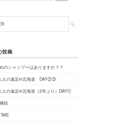
の投稿
めのシャンプーはありますか？？
大人の遠足in北海道 DAY②③
大人の遠足in北海道（2年ぶり）DAY①
継続
TIME