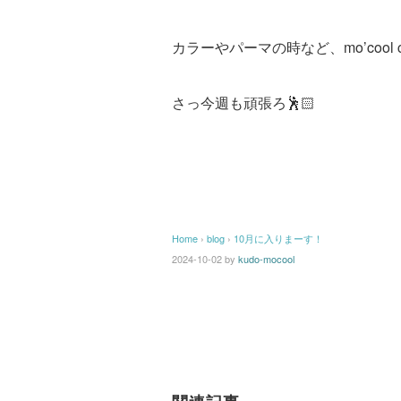
カラーやパーマの時など、mo’cool
さっ今週も頑張ろ🕺🏻
Home
›
blog
›
10月に入りまーす！
2024-10-02
by
kudo-mocool