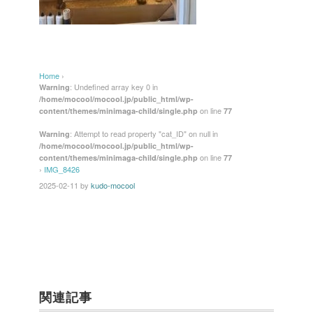
Home
›
: Undefined array key 0 in
Warning
/home/mocool/mocool.jp/public_html/wp-
on line
content/themes/minimaga-child/single.php
77
: Attempt to read property "cat_ID" on null in
Warning
/home/mocool/mocool.jp/public_html/wp-
on line
content/themes/minimaga-child/single.php
77
›
IMG_8426
2025-02-11
by
kudo-mocool
関連記事