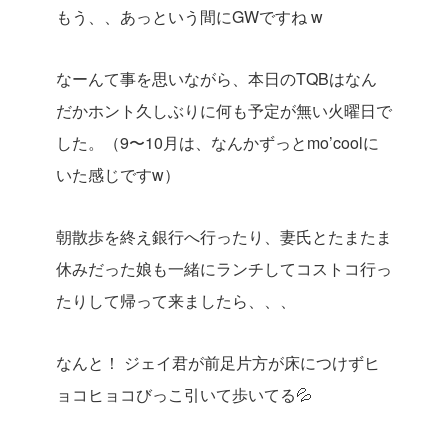
もう、、あっという間にGWですね w
なーんて事を思いながら、本日のTQBはなん
だかホント久しぶりに何も予定が無い火曜日で
した。（9〜10月は、なんかずっとmo’coolに
いた感じですw）
朝散歩を終え銀行へ行ったり、妻氏とたまたま
休みだった娘も一緒にランチしてコストコ行っ
たりして帰って来ましたら、、、
なんと！
ジェイ君が前足片方が床につけずヒ
ョコヒョコびっこ引いて歩いてる💦